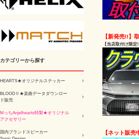
【新発売!!】
【当店取付け限定!
カテゴリーから探す
HEARTS★オリジナルステッカー
BLOODⅡ★楽曲データダウンロー
ド販売
MっちAnjelhearts特製★オリジナル
アクセサリー
国内ブランドスピーカー
【ネット販売中
Sonic Design