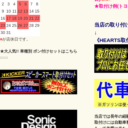
2
3
4
5
6
7
8
★取付け例(トヨ
9
10
11
12
13
14
15
16
17
18
19
20
21
22
当店の取り付
23
24
25
26
27
28
29
↓
30
31
■
が店休日です。
《HEARTS
★大人気!! 車種別 ポン付けセットはこちら
↓↓↓↓
当店では長年の経
取付けには自動車