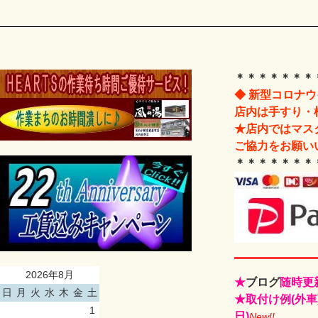
＊＊＊＊＊＊＊
◆ 新型コロナ
店内は手すり・
★店内ではマス
ご協力をお願い
＊＊＊＊＊＊＊
2026年8月
★
ブログ
随時更
日
月
火
水
木
金
土
★取付け例(外車
1
日)
New!!