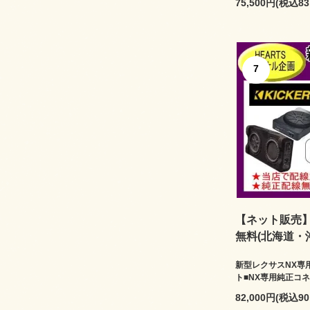
75,500円(税込83
7
【ネット販売】H
無料(北海道・沖
新型レクサスNX専
ト■NX専用純正コ
82,000円(税込90