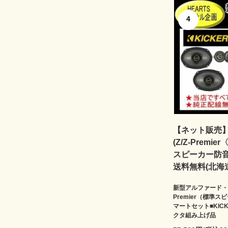
4
【ネット販売】H
(Z/Z-Pre
スピーカー防音
送料無料(北海道
新型アルファード・新
Premier（標準
マートセット■KIC
クタ組み上げ品