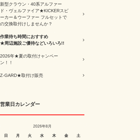
新型クラウン・40系アルファー
ド・ヴェルファイア★KICKERスピ
ーカー＆ウーファー フルセットで
の交換取付けしませんか？
作業待ち時間におすすめ
★周辺施設ご優待などいろいろ!!
2026年★夏の取付けャンペー
ン！！
Z-GARD★取付け販売
営業日カレンダー
2026年8月
日
月
火
水
木
金
土