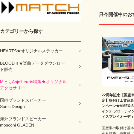
只今開催中のお
カテゴリーから探す
HEARTS★オリジナルステッカー
BLOODⅡ★楽曲データダウンロー
ド販売
MっちAnjelhearts特製★オリジナル
アクセサリー
22周年記念【国産
国内ブランドスピーカー
定】取付け工賃込み
ンペーン★AMEX-SL
Sonic Design
インチ フローティ
ィスプレイオーディ
海外ブランドスピーカー
mosconi GLADEN
国産車の取付け基本
込み価格 ※取付け