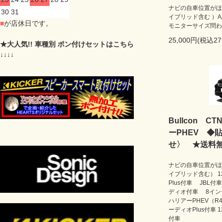
ナビの自車位置がほ
30
31
イブリッド含む ）AAZA2
■
が店休日です。
モニターサイズ問わ
25,000円(税込27
★大人気!! 車種別 ポン付けセットはこちら
↓↓↓↓
Bullcon C
ーPHEV ◆
せ〉 ★送料
ナビの自車位置がほ
イブリッド含む） 1
Plus付車 JBL付
ディオ付車 8イ
ハリアーPHEV（R4
ーディオPlus付車 
付車