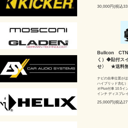
30,000円(税込33
Bullcon CT
く）◆貼付ス
せ〉 ★送料
ナビの自車位置がほ
ハイブリッド含む） 
オPlus付車 10.
インチ ディスプレ
25,000円(税込27