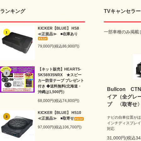
ランキング
TVキャンセラー（
KICKER【BLUE】 HS8
一部車種のみ掲載
1
≪正規品≫ ■在庫あり
79,000円(税込86,900円)
【ネット販売】HEARTS-
2
SKS6935NRX ★スピー
カー防音テープ プレゼント
付き ◆送料無料(北海道・
Bullcon C
沖縄は1,500円）
イア（全グレ
68,000円(税込74,800円)
プ 〈取寄せ
KICKER【BLUE】 HS10
3
ナビの自車位置がほ
≪正規品≫ ■取寄せ
インチディスプレイ
97,000円(税込106,700円)
対応
31,000円(税込34