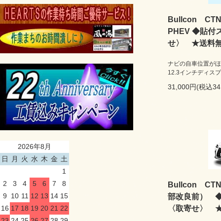
Bullcon C
PHEV ◆貼
せ〉 ★送料
ナビの自車位置がほ
12.3インチディス
31,000円(税込34
2026年8月
日
月
火
水
木
金
土
1
2
3
4
5
6
7
8
Bullcon C
9
10
11
12
13
14
15
部改良前） 
16
17
18
19
20
21
22
〈取寄せ〉 
23
24
25
26
27
28
29