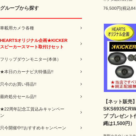
グループから探す
76,500円(税込84
車載用カメラ各種
HEARTSオリジナル企画★KICKER
スピーカースマート取付けセット
フリップダウンモニター(本体）
★本日のカーナビ大特価品!!
只今のお買い得品!!
最終処分セール品!!
【ネット販売】H
SKS6935C
★22周年記念工賃込みキャンペー
ン
プ プレゼント
縄は1,500円）
只今開催中!!おすすめキャンペーン