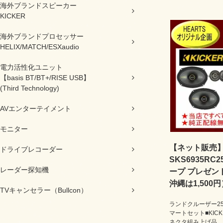
海外ブランドスピーカー
KICKER
海外ブランドプロセッサー
HELIX/MATCH/ESXaudio
電力活性化ユニット
【basis BT/BT+/RISE USB】
(Third Technology)
AVエンターテイメント
モニター
【ネット販売】H
ドライブレコーダー
SKS6935R
レーダー探知機
ープ プレゼン
沖縄は1,500円
TVキャンセラー（Bullcon）
ランドクルーザー25
マートセット■KIC
ネクタ組み上げ品