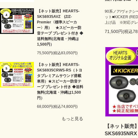
【ネット販売】HEARTS-
90系ノア/ヴォクシ
4
SKS6935AVZ (Z/Z-
ット■KICKER (
Premier〈標準スピーカ
上げ品 ※対応グレー
ー〉用） ★スピーカー防
71,500円(税込78
音テープ プレゼント付き ◆
送料無料(北海道・沖縄は
1,500円）
75,500円(税込83,050円)
【ネット販売】HEARTS-
5
SKS6935CRWS-RS（トヨ
タプレミアムサウンド搭載
車用）★スピーカー防音テ
ープ プレゼント付き ◆送料
無料(北海道・沖縄は1,500
円）
68,000円(税込74,800円)
もっと見る
【ネット販売】H
SKS6935N