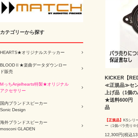
カテゴリーから探す
HEARTS★オリジナルステッカー
BLOODⅡ★楽曲データダウンロー
ド販売
KICKER【RED
MっちAnjelhearts特製★オリジナル
≪正規品≫セ
アクセサリー
上げ品（1個の
★送料600円
国内ブランドスピーカー
品
Sonic Design
【正規品】
KSシリ
海外ブランドスピーカー
ー（1個バラ売り※
mosconi GLADEN
12,300円(税込13