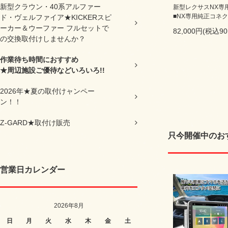
新型クラウン・40系アルファー
新型レクサスNX専用
■NX専用純正コネ
ド・ヴェルファイア★KICKERスピ
ーカー＆ウーファー フルセットで
82,000円(税込90
の交換取付けしませんか？
作業待ち時間におすすめ
★周辺施設ご優待などいろいろ!!
2026年★夏の取付けャンペー
ン！！
Z-GARD★取付け販売
只今開催中のお
営業日カレンダー
2026年8月
日
月
火
水
木
金
土