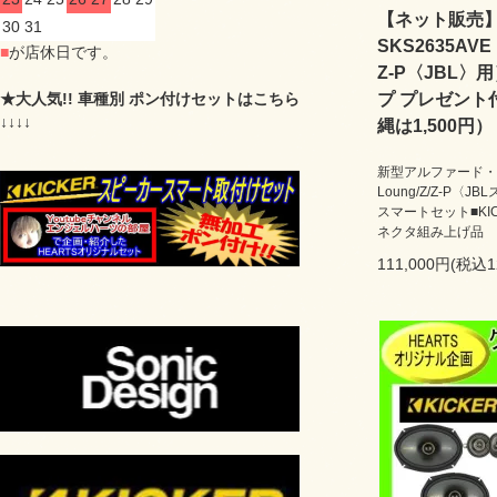
【ネット販売】H
30
31
SKS2635AVE 
■
が店休日です。
Z-P〈JBL
★大人気!! 車種別 ポン付けセットはこちら
プ プレゼント
↓↓↓↓
縄は1,500円）
新型アルファード・新
Loung/Z/Z-P〈
スマートセット■KIC
ネクタ組み上げ品
111,000円(税込1