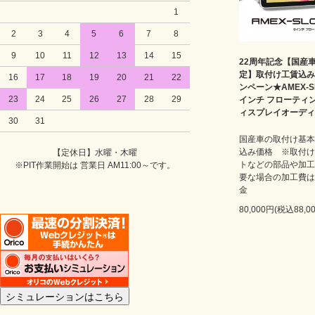
1
2
3
4
5
6
7
8
9
10
11
12
13
14
15
22周年記念【国産
定】取付け工賃込み
16
17
18
19
20
21
22
ンペーン★AMEX-SL
23
24
25
26
27
28
29
インチ フローティ
ィスプレイオーディ
30
31
国産車の取付け基本
込み価格 ※取付け
【定休日】水曜・木曜
トなどの部品や加工
※PIT作業開始は 営業日 AM11:00～です。
要な場合の加工費は
金
80,000円(税込88,0