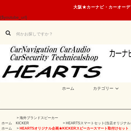
大阪★カーナビ・カーオーデ
{$youtube_url}
ホーム
カテゴリー
>
海外ブランドスピーカー
ホーム
KICKER
>
HEARTSスマートセット(当店オリジナ
ホーム
>
HEARTSオリジナル企画★KICKERスピーカースマート取付けセット