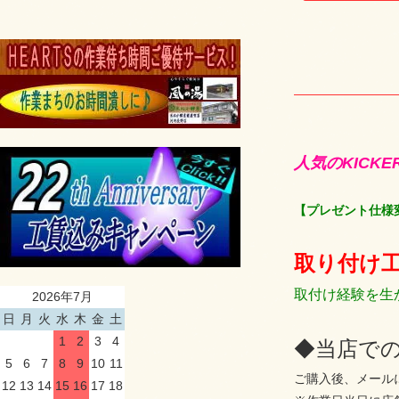
人気のKICK
【プレゼント仕様
取り付け
取付け経験を生
2026年7月
日
月
火
水
木
金
土
1
2
3
4
◆当店で
5
6
7
8
9
10
11
ご購入後、メール
12
13
14
15
16
17
18