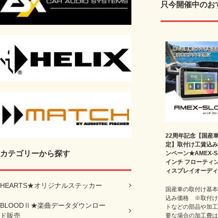
只今開催中のお
22周年記念【国産
定】取付け工賃込み
カテゴリーから探す
ンペーン★AMEX-SL
インチ フローティ
ィスプレイオーディ
HEARTS★オリジナルステッカー
国産車の取付け基本
込み価格 ※取付け
BLOODⅡ★楽曲データダウンロー
トなどの部品や加工
ド販売
要な場合の加工費は