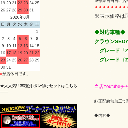
※作業日当日に店
19
20
21
22
23
24
25
＊＊＊＊＊＊＊＊
26
27
28
29
30
31
※表示価格は
2026年8月
日
月
火
水
木
金
土
1
◆対応車種
2
3
4
5
6
7
8
クラウンSEDA
9
10
11
12
13
14
15
グレード「Z
16
17
18
19
20
21
22
グレード｛Z
23
24
25
26
27
28
29
30
31
■
が店休日です。
★大人気!! 車種別 ポン付けセットはこちら
当店Youtube
↓↓↓↓
純正配線無加工で
◆内容◆