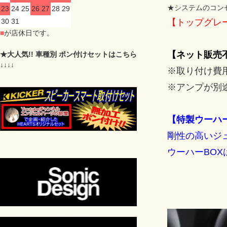
★システムのコン
23
24
25
26
27
28
29
30
31
【トップグレー
■
が店休日です。
【ネット販売
★大人気!! 車種別 ポン付けセットはこちら
↓↓↓↓
※取り付け費
※アンプが別
【特製ウーハ
剛性の高いジ
ウーハーBO