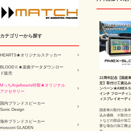
カテゴリーから探す
HEARTS★オリジナルステッカー
BLOODⅡ★楽曲データダウンロー
ド販売
22周年記念【国産
定】取付け工賃込み
MっちAnjelhearts特製★オリジナル
ンペーン★AMEX-SL
アクセサリー
インチ フローティ
ィスプレイオーディ
国内ブランドスピーカー
Sonic Design
国産車の取付け基本
込み価格 ※取付け
トなどの部品や加工
海外ブランドスピーカー
要な場合の加工費は
mosconi GLADEN
金