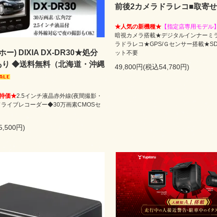
前後2カメラドラレコ■取寄せ
★人気の新機種★
【指定店専用モデル
暗視カメラ搭載★デジタルインナーミ
ラドラレコ★GPS/Ｇセンサー搭載★S
ー) DIXIA DX-DR30★処分
ット不要
あり ◆送料無料（北海道・沖縄
49,800円(税込54,780円)
特価★
2.5インチ液晶赤外線(夜間撮影・
ドライブレコーダー◆30万画素CMOSセ
5,500円)