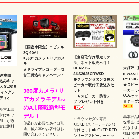
【国産車限定】ユピテル
ZQ-60Ai
【当店取付け限定モデ
■360° カメラ + リアカメ
ル】ネット販売不可！
ラ
大好評【
HEARTS-
★ドライブレコーダー取
moscon
SKS2635CRWSD
付工賃込キャンペーン!!
国産車限
RS130
◆クラウンセダン専用ス
込みキャ
★スピー
ピーカー取付工賃込みセ
-SL03 9
360度カメラ+リ
ーカーラ
ット
ティングデ
込みセッ
★スピーカー防音テー
ディオ
アカメラモデル♪
音テープ
プ プレゼント付き
のA.i.搭載新型モ
基本工賃
付けキッ
デル！
基本部品
クラウンセダン専用
加工が必
な場合は
部品代が必要であれば別
KICKERスピーカー7点取
費は別料
だきます
途。輸入車のお客様はお
付けセット■KICKER RED
様はお問
問い合わせください。
シリーズスピーカーセッ