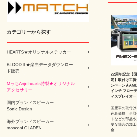
カテゴリーから探す
HEARTS★オリジナルステッカー
BLOODⅡ★楽曲データダウンロー
ド販売
22周年記念【
定】取付け工賃
MっちAnjelhearts特製★オリジナル
ンペーン★AMEX
アクセサリー
インチ フロー
ィスプレイオー
国内ブランドスピーカー
国産車の取付け
Sonic Design
込み価格 ※取
トなどの部品や
海外ブランドスピーカー
要な場合の加工
mosconi GLADEN
金