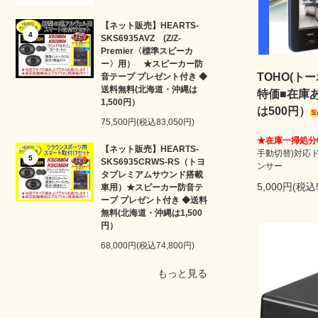
【ネット販売】HEARTS-
4
SKS6935AVZ (Z/Z-
Premier〈標準スピーカ
ー〉用） ★スピーカー防
TOHO(トーホ
音テープ プレゼント付き ◆
送料無料(北海道・沖縄は
特価■在庫
1,500円）
は500円）
75,500円(税込83,050円)
★在庫一掃処分
【ネット販売】HEARTS-
手動切替)対応
5
SKS6935CRWS-RS（トヨ
ンサー
タプレミアムサウンド搭載
5,000円(税込
車用）★スピーカー防音テ
ープ プレゼント付き ◆送料
無料(北海道・沖縄は1,500
円）
68,000円(税込74,800円)
もっと見る