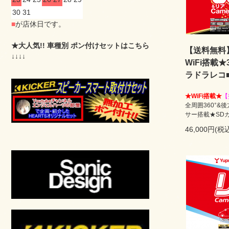
30
31
■
が店休日です。
★大人気!! 車種別 ポン付けセットはこちら
【送料無料】
↓↓↓↓
WiFi搭載
ラドラレコ
★WiFi搭載★
【
全周囲360°&
サー搭載★SD
46,000円(税込