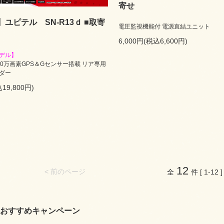
寄せ
ユピテル SN-R13ｄ ■取寄
電圧監視機能付 電源直結ユニット
6,000円(税込6,600円)
デル】
00万画素GPS＆Gセンサー搭載 リア専用
ダー
19,800円)
12
< 前のページ
全
件 [ 1-12 ]
おすすめキャンペーン