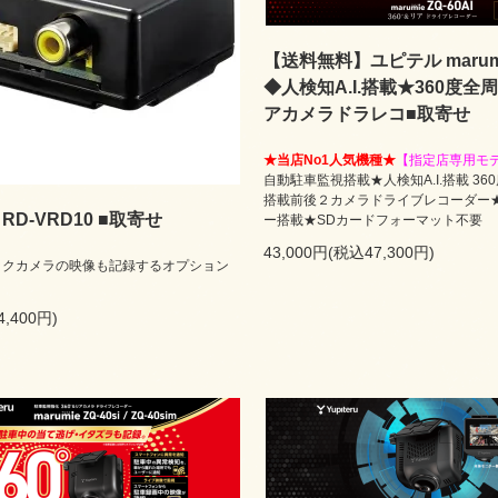
【送料無料】ユピテル marumie
◆人検知A.I.搭載★360度全
アカメラドラレコ■取寄せ
★当店No1人気機種★
【指定店専用モ
自動駐車監視搭載★人検知A.I.搭載 3
搭載前後２カメラドライブレコーダー★
ia RD-VRD10 ■取寄せ
ー搭載★SDカードフォーマット不要
43,000円(税込47,300円)
バックカメラの映像も記録するオプション
4,400円)