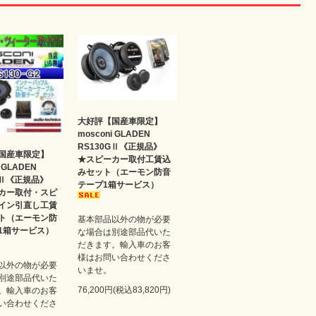
大好評【国産車限定】
mosconi GLADEN
RS130GⅡ《正規品》
国産車限定】
★スピーカー取付工賃込
i GLADEN
みセット（エーモン防音
GⅡ《正規品》
テープ1箱サービス）
カー取付・スピ
イン引直し工賃
ト（エーモン防
基本部品以外の物が必要
1箱サービス）
な場合は別途部品代いた
だきます。輸入車のお客
様はお問い合わせくださ
以外の物が必要
いませ。
別途部品代いた
76,200円(税込83,820円)
。輸入車のお客
い合わせくださ