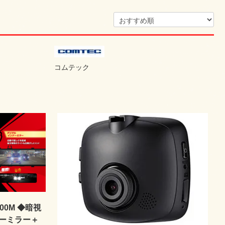
コムテック
00M ◆暗視
ーミラー＋