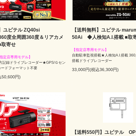
ユピテル ZQ40si
【送料無料】ユピテル marumi
★360度全周囲360度＆リアカメ
50Ai ◆人検知A.I.搭載 ■取
■取寄せ
【指定店専用モデル】
自動駐車監視搭載★人検知A.I.搭載 3
指定店専用モデル】
搭載ドライブレコーダー
後方記録ドライブレコーダー★GPS/Ｇセン
カードフォーマット不要
33,000円(税込36,300円)
50,600円)
【送料550円】ユピテル OP-