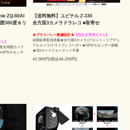
 ZQ-60AI
【送料無料】ユピテル Z-330
周囲360度＆リ
全方面3カメラドラレコ ■取寄せ
★プライバシー配慮設計★
【指定店専用モデル】
自動駐車監視搭載★全方面3カメラ [フロント＋リアデュ
デル】
アルカメラ]ドライブレコーダー★GPS/Ｇセンサー搭載
60度全周囲カメラ
★SDカードフォーマット不要
GPS/Ｇセンサ
42,000円(税込46,200円)