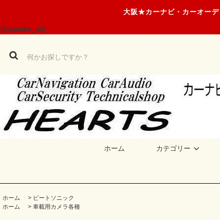
大阪★カーナビ・カーオーデ
{$youtube_url}
ホーム
カテゴリー
ホーム
>
ビートソニック
ホーム
>
車載用カメラ各種