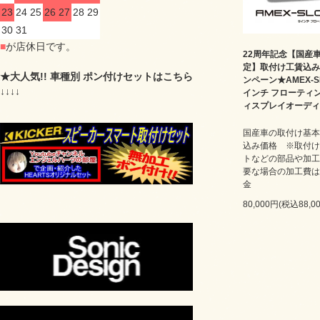
23
24
25
26
27
28
29
30
31
■
が店休日です。
22周年記念【国産
定】取付け工賃込み
★大人気!! 車種別 ポン付けセットはこちら
ンペーン★AMEX-SL
↓↓↓↓
インチ フローティ
ィスプレイオーディ
国産車の取付け基本
込み価格 ※取付け
トなどの部品や加工
要な場合の加工費は
金
80,000円(税込88,0