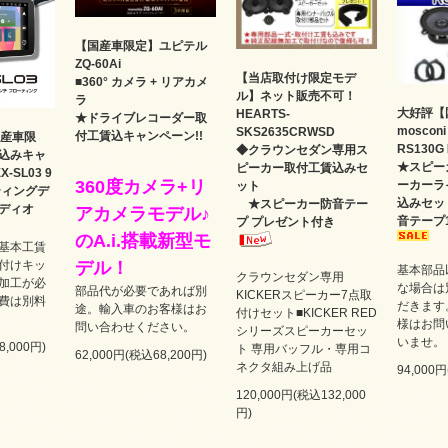
【国産車限定】ユピテル
ZQ-60Ai
【当店取付け限定モデ
■360° カメラ + リアカメ
ル】ネット販売不可！
ラ
大好評【
HEARTS-
★ドライブレコーダー取
moscon
SKS2635CRWSD
付工賃込キャンペーン!!
国産車限
RS130
◆クラウンセダン専用ス
込みキャ
★スピー
ピーカー取付工賃込みセ
-SL03 9
360度カメラ+リ
ーカーラ
ット
ティングデ
込みセッ
★スピーカー防音テー
ディオ
アカメラモデル♪
音テープ
プ プレゼント付き
のA.i.搭載新型モ
基本工賃
付けキッ
デル！
基本部品
クラウンセダン専用
加工が必
な場合は
部品代が必要であれば別
KICKERスピーカー7点取
費は別料
だきます
途。輸入車のお客様はお
付けセット■KICKER RED
様はお問
問い合わせください。
シリーズスピーカーセッ
いませ。
8,000円)
ト 専用バッフル・専用コ
62,000円(税込68,200円)
ネクタ組み上げ品
94,000
120,000円(税込132,000
円)