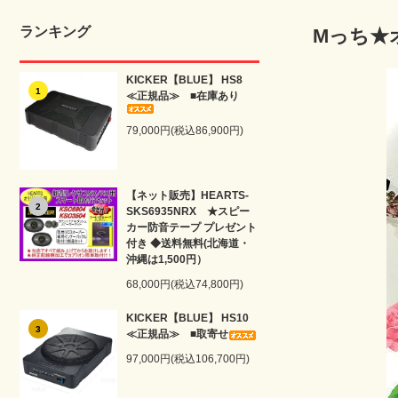
ランキング
Mっち★
KICKER【BLUE】 HS8
1
≪正規品≫ ■在庫あり
79,000円(税込86,900円)
【ネット販売】HEARTS-
2
SKS6935NRX ★スピー
カー防音テープ プレゼント
付き ◆送料無料(北海道・
沖縄は1,500円）
68,000円(税込74,800円)
KICKER【BLUE】 HS10
3
≪正規品≫ ■取寄せ
97,000円(税込106,700円)