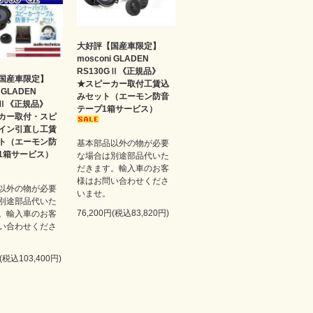
大好評【国産車限定】
mosconi GLADEN
RS130GⅡ《正規品》
国産車限定】
★スピーカー取付工賃込
i GLADEN
みセット（エーモン防音
GⅡ《正規品》
テープ1箱サービス）
カー取付・スピ
イン引直し工賃
ト（エーモン防
基本部品以外の物が必要
1箱サービス）
な場合は別途部品代いた
だきます。輸入車のお客
様はお問い合わせくださ
以外の物が必要
いませ。
別途部品代いた
76,200円(税込83,820円)
。輸入車のお客
い合わせくださ
円(税込103,400円)