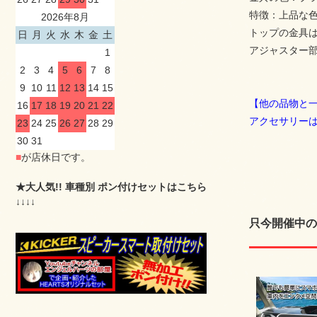
特徴：上品な
2026年8月
トップの金具
日
月
火
水
木
金
土
アジャスター部
1
2
3
4
5
6
7
8
9
10
11
12
13
14
15
【他の品物と
16
17
18
19
20
21
22
アクセサリー
23
24
25
26
27
28
29
30
31
■
が店休日です。
★大人気!! 車種別 ポン付けセットはこちら
↓↓↓↓
只今開催中の