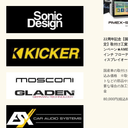
22周年記念【
定】取付け工賃
ンペーン★AMEX
インチ フロー
ィスプレイオー
国産車の取付け
込み価格 ※取
トなどの部品や
要な場合の加工
金
80,000円(税込8