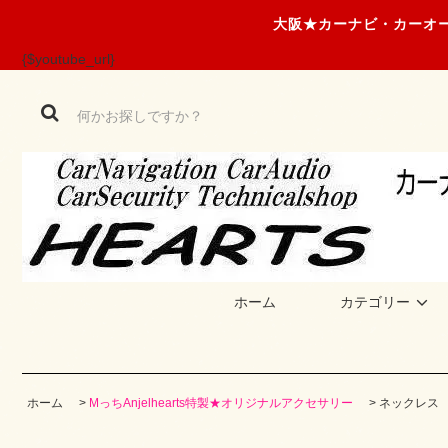
大阪★カーナビ・カーオー
{$youtube_url}
ホーム
カテゴリー
ホーム
>
MっちAnjelhearts特製★オリジナルアクセサリー
>
ネックレス