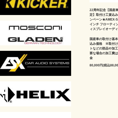
22周年記念【国産
定】取付け工賃込み
ンペーン★AMEX-SL
インチ フローティ
ィスプレイオーディ
国産車の取付け基本
込み価格 ※取付け
トなどの部品や加工
要な場合の加工費は
金
80,000円(税込88,0