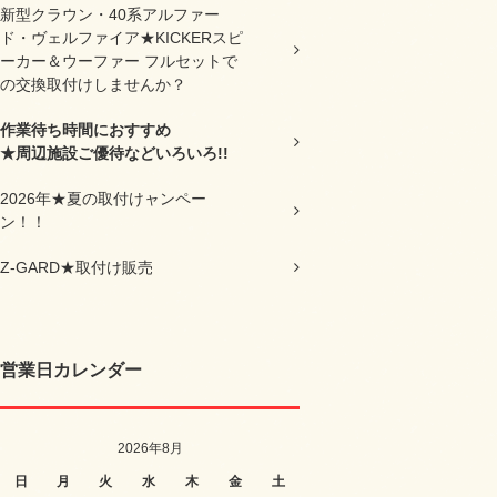
新型クラウン・40系アルファー
ド・ヴェルファイア★KICKERスピ
ーカー＆ウーファー フルセットで
の交換取付けしませんか？
作業待ち時間におすすめ
★周辺施設ご優待などいろいろ!!
2026年★夏の取付けャンペー
ン！！
Z-GARD★取付け販売
営業日カレンダー
2026年8月
日
月
火
水
木
金
土