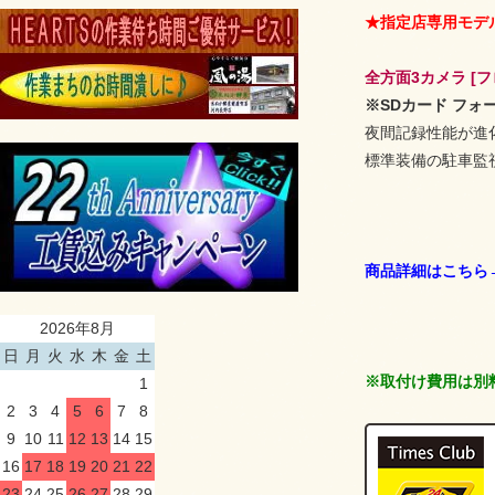
★指定店専用モデ
全方面3カメラ [
※SDカード フォ
夜間記録性能が進化「
標準装備の駐車監
商品詳細はこちら
2026年8月
日
月
火
水
木
金
土
※取付け費用は別
1
2
3
4
5
6
7
8
9
10
11
12
13
14
15
16
17
18
19
20
21
22
23
24
25
26
27
28
29