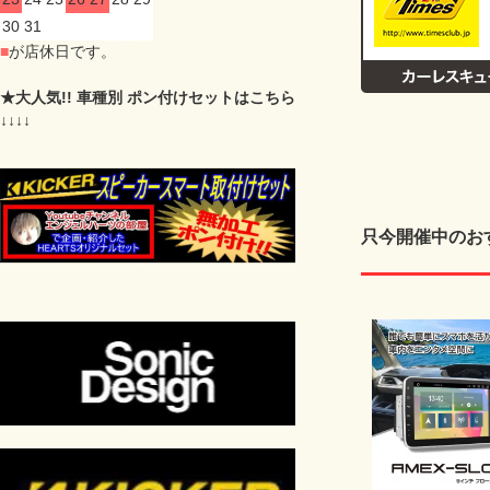
30
31
■
が店休日です。
★大人気!! 車種別 ポン付けセットはこちら
↓↓↓↓
只今開催中のお