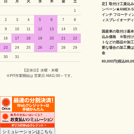
日
月
火
水
木
金
土
定】取付け工賃込み
ンペーン★AMEX-SL
1
インチ フローティ
2
3
4
5
6
7
8
ィスプレイオーディ
9
10
11
12
13
14
15
国産車の取付け基本
込み価格 ※取付け
16
17
18
19
20
21
22
トなどの部品や加工
要な場合の加工費は
23
24
25
26
27
28
29
金
30
31
80,000円(税込88,0
【定休日】水曜・木曜
※PIT作業開始は 営業日 AM11:00～です。