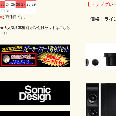
【トップグレー
23
24
25
26
27
28
29
30
31
■
が店休日です。
価格・ライン
★大人気!! 車種別 ポン付けセットはこちら
↓↓↓↓