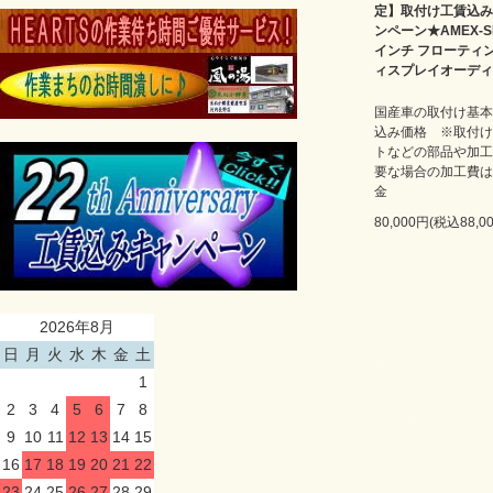
定】取付け工賃込み
ンペーン★AMEX-SL
インチ フローティ
ィスプレイオーディ
国産車の取付け基本
込み価格 ※取付け
トなどの部品や加工
要な場合の加工費は
金
80,000円(税込88,0
2026年8月
日
月
火
水
木
金
土
1
2
3
4
5
6
7
8
9
10
11
12
13
14
15
16
17
18
19
20
21
22
23
24
25
26
27
28
29