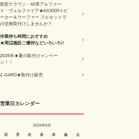
新型クラウン・40系アルファー
ド・ヴェルファイア★KICKERスピ
ーカー＆ウーファー フルセットで
の交換取付けしませんか？
作業待ち時間におすすめ
★周辺施設ご優待などいろいろ!!
2026年★夏の取付けャンペー
ン！！
Z-GARD★取付け販売
営業日カレンダー
2026年8月
日
月
火
水
木
金
土