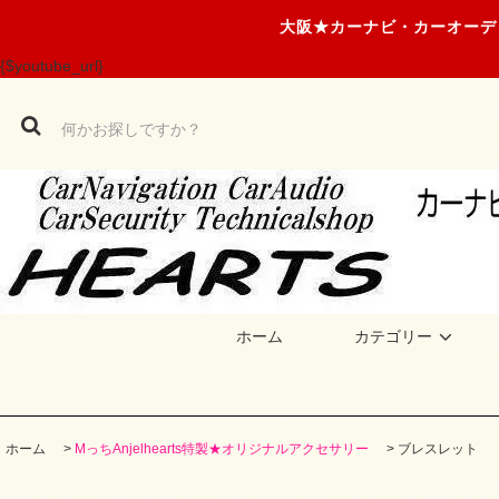
大阪★カーナビ・カーオーデ
{$youtube_url}
ホーム
カテゴリー
ホーム
>
MっちAnjelhearts特製★オリジナルアクセサリー
>
ブレスレット