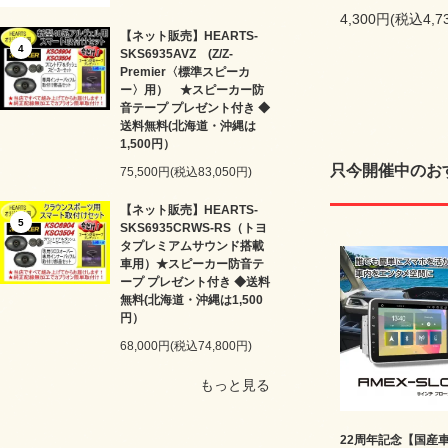
4,300円(税込4,7
【ネット販売】HEARTS-
4
SKS6935AVZ (Z/Z-
Premier〈標準スピーカ
ー〉用） ★スピーカー防
音テープ プレゼント付き ◆
送料無料(北海道・沖縄は
1,500円）
只今開催中のお
75,500円(税込83,050円)
【ネット販売】HEARTS-
5
SKS6935CRWS-RS（トヨ
タプレミアムサウンド搭載
車用）★スピーカー防音テ
ープ プレゼント付き ◆送料
無料(北海道・沖縄は1,500
円）
68,000円(税込74,800円)
もっと見る
22周年記念【国産