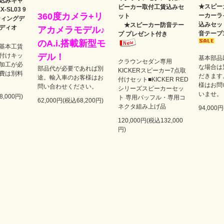
込みキャ
★スピー
ピーカー取付工賃込みセ
-SL03 9
360度カメラ+リ
ーカーラ
ット
ティングデ
込みセッ
★スピーカー防音テー
ディオ
アカメラモデル♪
音テープ
プ プレゼント付き
のA.i.搭載新型モ
基本工賃
付けキッ
デル！
基本部品
クラウンセダン専用
加工が必
な場合は
部品代が必要であれば別
KICKERスピーカー7点取
費は別料
だきます
途。輸入車のお客様はお
付けセット■KICKER RED
様はお問
問い合わせください。
シリーズスピーカーセッ
いませ。
8,000円)
ト 専用バッフル・専用コ
62,000円(税込68,200円)
ネクタ組み上げ品
94,000
120,000円(税込132,000
円)