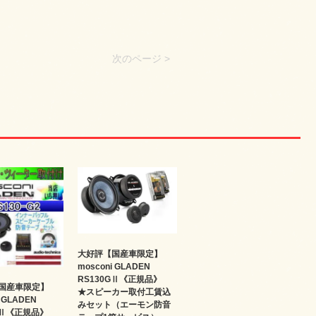
次のページ >
大好評【国産車限定】
mosconi GLADEN
RS130GⅡ《正規品》
国産車限定】
★スピーカー取付工賃込
i GLADEN
みセット（エーモン防音
GⅡ《正規品》