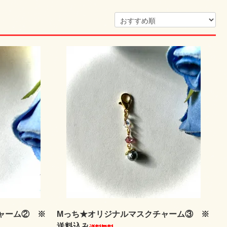
ャーム② ※
Mっち★オリジナルマスクチャーム③ ※
送料込み