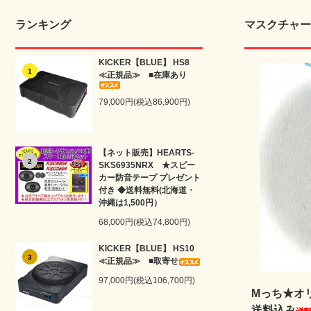
ランキング
マスクチャー
KICKER【BLUE】 HS8
1
≪正規品≫ ■在庫あり
79,000円(税込86,900円)
【ネット販売】HEARTS-
2
SKS6935NRX ★スピー
カー防音テープ プレゼント
付き ◆送料無料(北海道・
沖縄は1,500円）
68,000円(税込74,800円)
KICKER【BLUE】 HS10
3
≪正規品≫ ■取寄せ
97,000円(税込106,700円)
Mっち★オ
送料込み