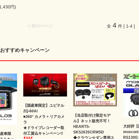
1,430円)
4
< 前のページ
全
件 [ 1-4 ]
おすすめキャンペーン
【国産車限定】ユピテル
ZQ-60Ai
【当店取付け限定モデ
■360° カメラ + リアカメ
ル】ネット販売不可！
ラ
大好評【
HEARTS-
★ドライブレコーダー取
moscon
SKS2635CRWSD
付工賃込キャンペーン!!
国産車限
RS130
◆クラウンセダン専用ス