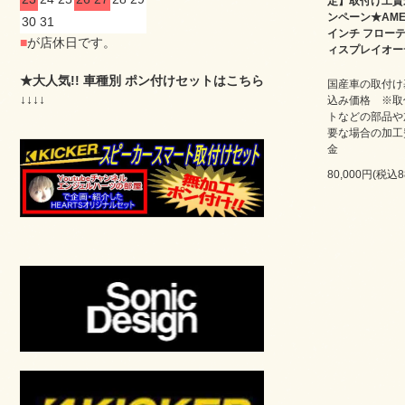
定】取付け工賃
ンペーン★AMEX
30
31
インチ フロー
■
が店休日です。
ィスプレイオー
★大人気!! 車種別 ポン付けセットはこちら
国産車の取付け
↓↓↓↓
込み価格 ※取
トなどの部品や
要な場合の加工
金
80,000円(税込8