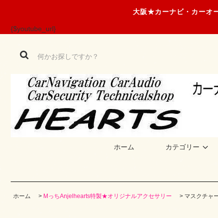
大阪★カーナビ・カーオー
{$youtube_url}
ホーム
カテゴリー
ホーム
>
MっちAnjelhearts特製★オリジナルアクセサリー
>
マスクチャ