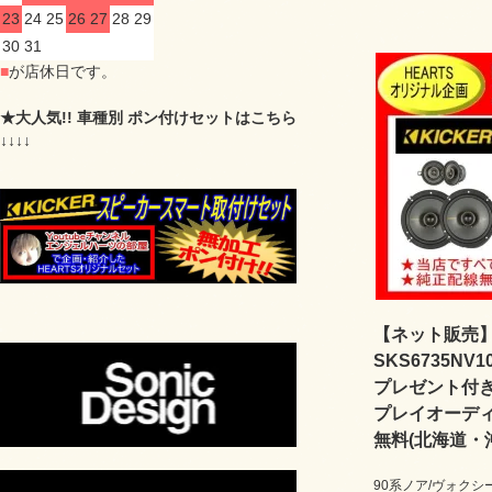
23
24
25
26
27
28
29
30
31
■
が店休日です。
★大人気!! 車種別 ポン付けセットはこちら
↓↓↓↓
【ネット販売】H
SKS6735N
プレゼント付き 
プレイオーディ
無料(北海道・沖
90系ノア/ヴォクシ