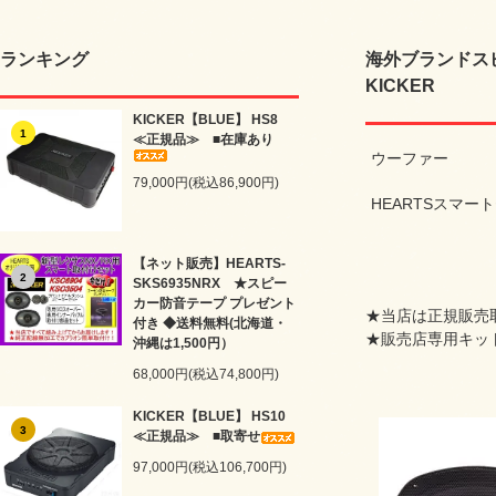
ランキング
海外ブランドス
KICKER
KICKER【BLUE】 HS8
1
≪正規品≫ ■在庫あり
ウーファー
79,000円(税込86,900円)
HEARTSスマー
【ネット販売】HEARTS-
2
SKS6935NRX ★スピー
カー防音テープ プレゼント
★当店は正規販売
付き ◆送料無料(北海道・
★販売店専用キッ
沖縄は1,500円）
68,000円(税込74,800円)
KICKER【BLUE】 HS10
3
≪正規品≫ ■取寄せ
97,000円(税込106,700円)