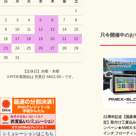
日
月
火
水
木
金
土
1
2
3
4
5
6
7
8
9
10
11
12
13
14
15
只今開催中のお
16
17
18
19
20
21
22
23
24
25
26
27
28
29
30
31
【定休日】水曜・木曜
※PIT作業開始は 営業日 AM11:00～です。
22周年記念【国産
定】取付け工賃込み
ンペーン★AMEX-SL
インチ フローティ