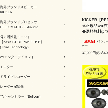
海外ブランドスピーカー
KICKER
KICKER【RED
海外ブランドプロセッサー
≪正規品≫■在
HELIX/MATCH/ESXaudio
◆送料無料(北
電力活性化ユニット
【正規品】
KSシリ
【basis BT/BT+/RISE USB】
カー
(Third Technology)
37,000円(税込40
AVエンターテイメント
モニター
ドライブレコーダー
レーダー探知機
TVキャンセラー（Bullcon）