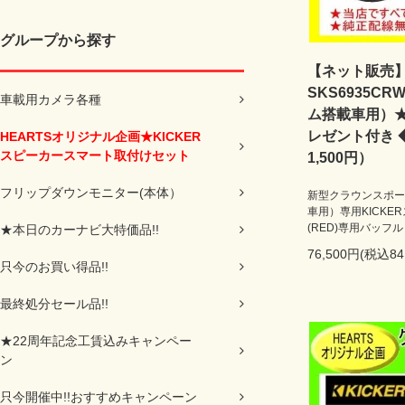
グループから探す
【ネット販売】H
SKS6935C
車載用カメラ各種
ム搭載車用）★
レゼント付き 
HEARTSオリジナル企画★KICKER
スピーカースマート取付けセット
1,500円）
フリップダウンモニター(本体）
新型クラウンスポー
車用）専用KICKE
(RED)専用バッ
★本日のカーナビ大特価品!!
76,500円(税込84
只今のお買い得品!!
最終処分セール品!!
★22周年記念工賃込みキャンペー
ン
只今開催中!!おすすめキャンペーン