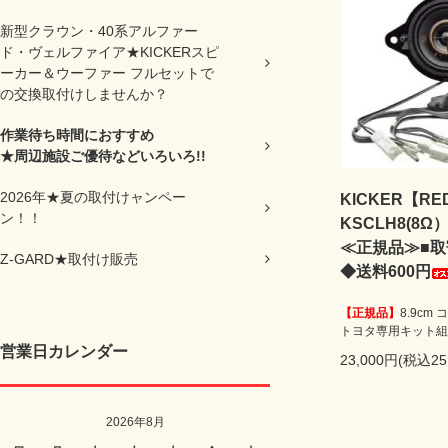
新型クラウン・40系アルファー
ド・ヴェルファイア★KICKERスピ
ーカー＆ウーファー フルセットで
の交換取付けしませんか？
作業待ち時間におすすめ
★周辺施設ご優待などいろいろ!!
2026年★夏の取付けャンペー
KICKER【RE
ン！！
KSCLH8(8
≪正規品≫■取
Z-GARD★取付け販売
◆送料600円
【正規品】
8.9cm
トヨタ専用キット組
営業日カレンダー
23,000円(税込25
2026年8月