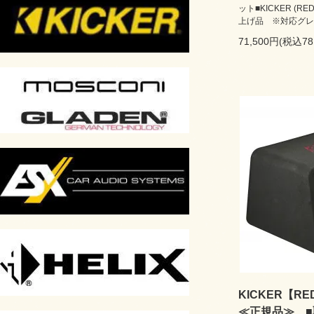
ット■KICKER (
上げ品 ※対応グレー
71,500円(税込78
KICKER【RE
≪正規品≫ ■